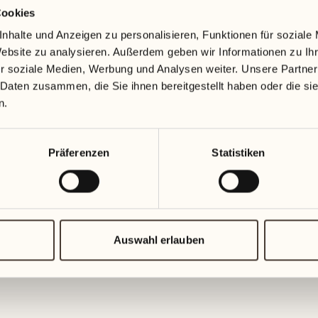
Cookies
18
25
nhalte und Anzeigen zu personalisieren, Funktionen für soziale
Mittwoch
Mittwoch
Website zu analysieren. Außerdem geben wir Informationen zu I
r soziale Medien, Werbung und Analysen weiter. Unsere Partner
19
26
 Daten zusammen, die Sie ihnen bereitgestellt haben oder die s
Donnerstag
Donnerst
n.
20
27
Präferenzen
Statistiken
Freitag
Freitag
21
28
Samstag
Samstag
Auswahl erlauben
22
29
Sonntag
Sonntag