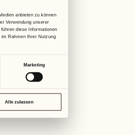
September 2027
08
 Medien anbieten zu können
Mit
hrer Verwendung unserer
01
 führen diese Informationen
Mittwoch
09
ie im Rahmen Ihrer Nutzung
ag
Don
02
Donnerstag
10
Marketing
Frei
03
Freitag
11
Samst
04
Alle zulassen
Samstag
12
Sonn
05
Sonntag