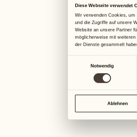
Diese Webseite verwendet 
04
11
Wir verwenden Cookies, um I
Mittwoch
Mittwoch
und die Zugriffe auf unsere 
Website an unsere Partner fü
05
12
möglicherweise mit weiteren
Donnerstag
Donnerstag
der Dienste gesammelt habe
Einwilligungsauswahl
06
13
Notwendig
Freitag
Freitag
07
14
Samstag
Samstag
Ablehnen
08
15
Sonntag
Sonntag