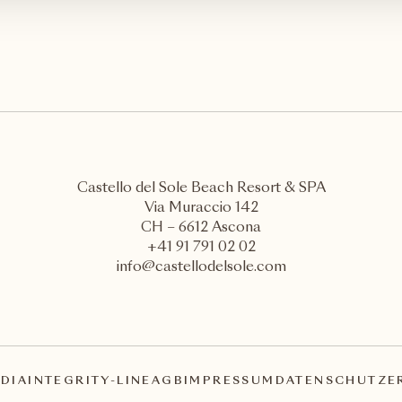
Castello del Sole Beach Resort & SPA
Via Muraccio 142
CH – 6612 Ascona
+41 91 791 02 02
info@castellodelsole.com
DIA
INTEGRITY-LINE
AGB
IMPRESSUM
DATENSCHUTZE