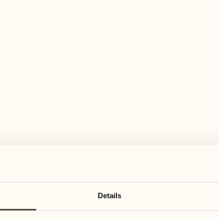
elfältiges Aktivitätenangebot für jeden Ge
August 2027
August 2027
16
23
Montag
Montag
17
24
Details
Dienstag
Dienstag