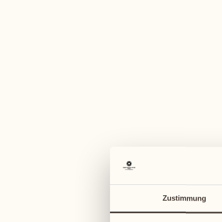
Ein vi
August 2027
August 2027
02
09
Montag
Montag
03
10
Zustimmung
Dienstag
Dienstag