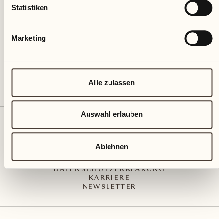
Via Muraccio 142
Statistiken
CH – 6612 Ascona
+41 91 791 02 02
info@castellodelsole.com
Marketing
Alle zulassen
Auswahl erlauben
KONTAKT UND ANREISE
PRESS MEDIA
INTEGRITY-LINE
Ablehnen
AGB
IMPRESSUM
DATENSCHUTZERKLÄRUNG
KARRIERE
NEWSLETTER