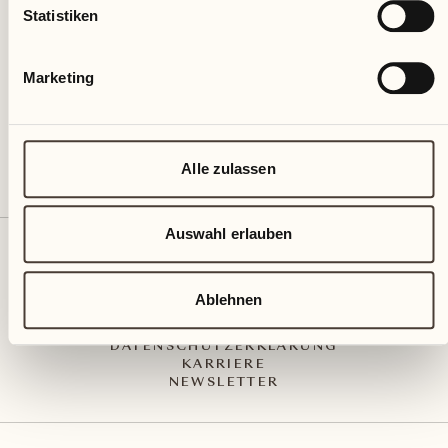
Via Muraccio 142
Statistiken
CH – 6612 Ascona
+41 91 791 02 02
info@castellodelsole.com
Marketing
Alle zulassen
Auswahl erlauben
KONTAKT UND ANREISE
PRESS MEDIA
INTEGRITY-LINE
Ablehnen
AGB
IMPRESSUM
DATENSCHUTZERKLÄRUNG
KARRIERE
NEWSLETTER