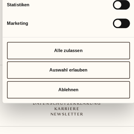
Via Muraccio 142
Statistiken
CH – 6612 Ascona
+41 91 791 02 02
info@castellodelsole.com
Marketing
Alle zulassen
Auswahl erlauben
KONTAKT UND ANREISE
PRESS MEDIA
INTEGRITY-LINE
Ablehnen
AGB
IMPRESSUM
DATENSCHUTZERKLÄRUNG
KARRIERE
NEWSLETTER