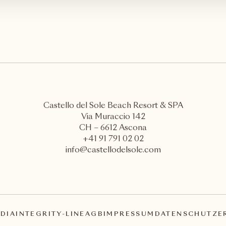
Castello del Sole Beach Resort & SPA
Via Muraccio 142
CH – 6612 Ascona
+41 91 791 02 02
info@castellodelsole.com
DIA
INTEGRITY-LINE
AGB
IMPRESSUM
DATENSCHUTZE