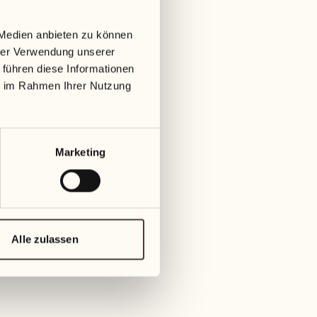
23
30
 Medien anbieten zu können
Mittwoch
Mit
hrer Verwendung unserer
 führen diese Informationen
Juli 2027
24
ie im Rahmen Ihrer Nutzung
Donnerstag
01
Donn
25
Marketing
Freitag
02
Frei
26
Samstag
03
Alle zulassen
Sam
27
Sonntag
04
Son