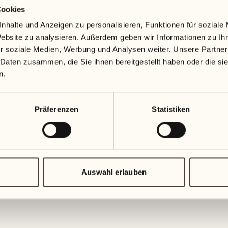
Cookies
09
16
nhalte und Anzeigen zu personalisieren, Funktionen für soziale
Mittwoch
Mittwoch
Website zu analysieren. Außerdem geben wir Informationen zu I
r soziale Medien, Werbung und Analysen weiter. Unsere Partner
10
17
 Daten zusammen, die Sie ihnen bereitgestellt haben oder die s
Donnerstag
Donnerstag
n.
11
18
Präferenzen
Statistiken
Freitag
Freitag
12
19
Samstag
Samstag
Auswahl erlauben
13
20
1
Sonntag
Sonntag