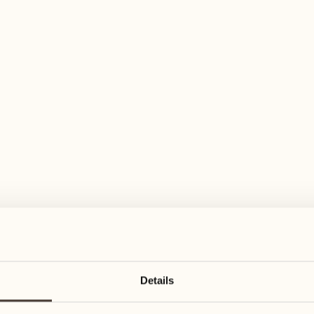
elfältiges Aktivitätenangebot für jeden Ge
Juni 2027
Juni 2027
07
14
Montag
Montag
08
15
Details
Dienstag
Dienstag