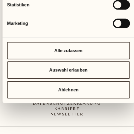
Via Muraccio 142
Statistiken
CH – 6612 Ascona
+41 91 791 02 02
info@castellodelsole.com
Marketing
Alle zulassen
Auswahl erlauben
KONTAKT UND ANREISE
PRESS MEDIA
INTEGRITY-LINE
Ablehnen
AGB
IMPRESSUM
DATENSCHUTZERKLÄRUNG
KARRIERE
NEWSLETTER