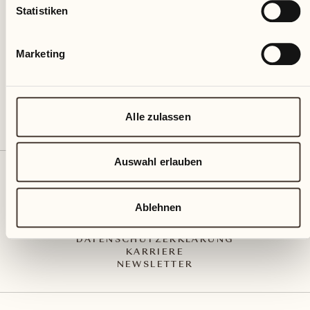
Via Muraccio 142
Statistiken
CH – 6612 Ascona
+41 91 791 02 02
info@castellodelsole.com
Marketing
Alle zulassen
Auswahl erlauben
KONTAKT UND ANREISE
PRESS MEDIA
INTEGRITY-LINE
Ablehnen
AGB
IMPRESSUM
DATENSCHUTZERKLÄRUNG
KARRIERE
NEWSLETTER