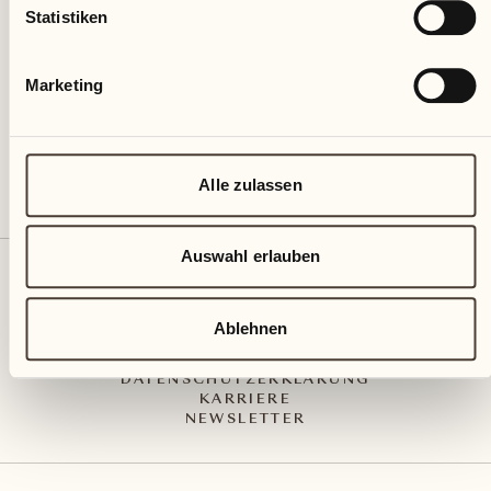
Via Muraccio 142
Statistiken
CH – 6612 Ascona
+41 91 791 02 02
info@castellodelsole.com
Marketing
Alle zulassen
Auswahl erlauben
KONTAKT UND ANREISE
PRESS MEDIA
INTEGRITY-LINE
Ablehnen
AGB
IMPRESSUM
DATENSCHUTZERKLÄRUNG
KARRIERE
NEWSLETTER