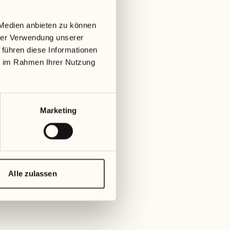
September 2027
08
 Medien anbieten zu können
Mit
hrer Verwendung unserer
01
 führen diese Informationen
Mittwoch
09
ie im Rahmen Ihrer Nutzung
ag
Don
02
Donnerstag
10
Marketing
Frei
03
Freitag
11
Samst
04
Alle zulassen
Samstag
12
Sonn
05
Sonntag