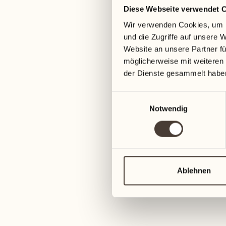
Diese Webseite verwendet 
04
11
Wir verwenden Cookies, um I
Mittwoch
Mittwoch
und die Zugriffe auf unsere 
Website an unsere Partner fü
05
12
möglicherweise mit weiteren
Donnerstag
Donnerstag
der Dienste gesammelt habe
Einwilligungsauswahl
06
13
Notwendig
Freitag
Freitag
07
14
Samstag
Samstag
Ablehnen
08
15
Sonntag
Sonntag