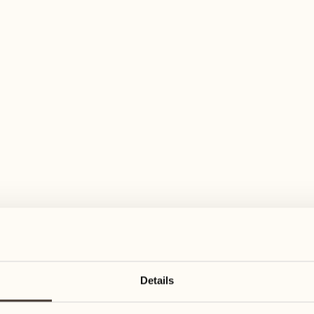
elfältiges Aktivitätenangebot für jeden Ge
August 2027
August 2027
16
23
Montag
Montag
17
24
Details
Dienstag
Dienstag