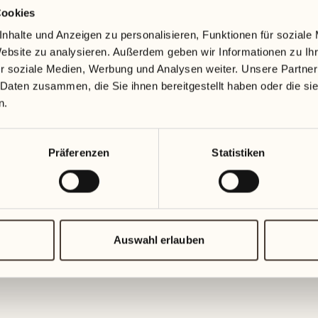
Cookies
18
25
nhalte und Anzeigen zu personalisieren, Funktionen für soziale
Mittwoch
Mittwoch
Website zu analysieren. Außerdem geben wir Informationen zu I
r soziale Medien, Werbung und Analysen weiter. Unsere Partner
19
26
 Daten zusammen, die Sie ihnen bereitgestellt haben oder die s
Donnerstag
Donnerst
n.
20
27
Präferenzen
Statistiken
Freitag
Freitag
21
28
Samstag
Samstag
Auswahl erlauben
22
29
Sonntag
Sonntag