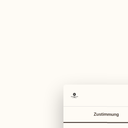
Ein vi
August 2027
August 2027
02
09
Montag
Montag
03
10
Zustimmung
Dienstag
Dienstag