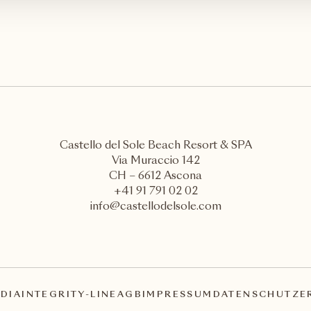
Castello del Sole Beach Resort & SPA
Via Muraccio 142
CH – 6612 Ascona
+41 91 791 02 02
info@castellodelsole.com
DIA
INTEGRITY-LINE
AGB
IMPRESSUM
DATENSCHUTZE