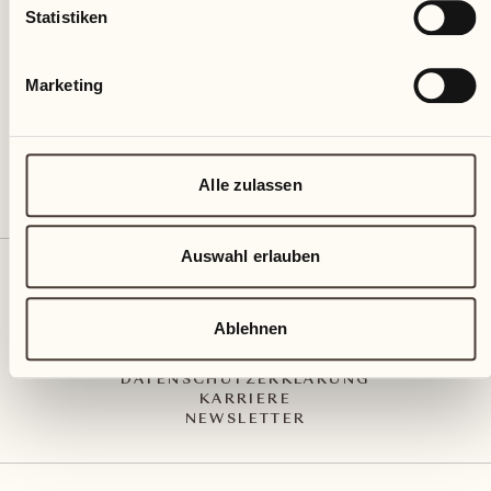
Via Muraccio 142
Statistiken
CH – 6612 Ascona
+41 91 791 02 02
info@castellodelsole.com
Marketing
Alle zulassen
Auswahl erlauben
KONTAKT UND ANREISE
PRESS MEDIA
INTEGRITY-LINE
Ablehnen
AGB
IMPRESSUM
DATENSCHUTZERKLÄRUNG
KARRIERE
NEWSLETTER