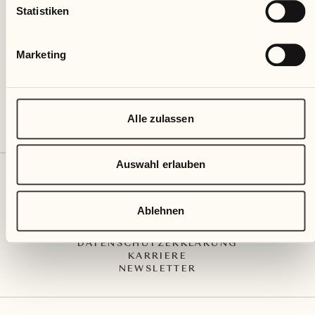
Via Muraccio 142
Statistiken
CH – 6612 Ascona
+41 91 791 02 02
info@castellodelsole.com
Marketing
Alle zulassen
Auswahl erlauben
KONTAKT UND ANREISE
PRESS MEDIA
INTEGRITY-LINE
Ablehnen
AGB
IMPRESSUM
DATENSCHUTZERKLÄRUNG
KARRIERE
NEWSLETTER