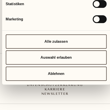
Via Muraccio 142
Statistiken
CH – 6612 Ascona
+41 91 791 02 02
info@castellodelsole.com
Marketing
Alle zulassen
Auswahl erlauben
KONTAKT UND ANREISE
PRESS MEDIA
INTEGRITY-LINE
Ablehnen
AGB
IMPRESSUM
DATENSCHUTZERKLÄRUNG
KARRIERE
NEWSLETTER