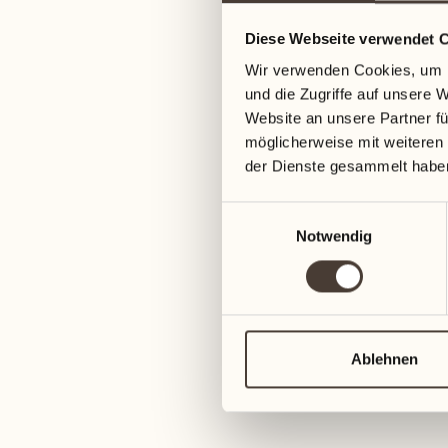
29
Diese Webseite verwendet 
Mittwoch
Wir verwenden Cookies, um I
und die Zugriffe auf unsere 
30
Website an unsere Partner fü
Donnerstag
möglicherweise mit weiteren
der Dienste gesammelt habe
Oktober 2027
Einwilligungsauswahl
Notwendig
01
Freitag
02
Samstag
Ablehnen
03
Sonntag