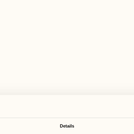
elfältiges Aktivitätenangebot für jeden Ge
1
Details