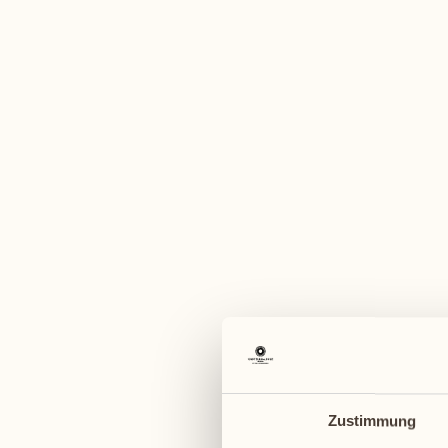
Ein vi
September 2027
Oktober 2027
27
04
Montag
Montag
28
Zustimmung
Dienstag