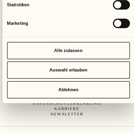
Via Muraccio 142
Statistiken
CH – 6612 Ascona
+41 91 791 02 02
info@castellodelsole.com
Marketing
Alle zulassen
Auswahl erlauben
KONTAKT UND ANREISE
PRESS MEDIA
INTEGRITY-LINE
Ablehnen
AGB
IMPRESSUM
DATENSCHUTZERKLÄRUNG
KARRIERE
NEWSLETTER