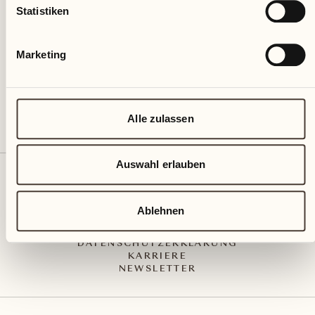
Via Muraccio 142
Statistiken
CH – 6612 Ascona
+41 91 791 02 02
info@castellodelsole.com
Marketing
Alle zulassen
Auswahl erlauben
KONTAKT UND ANREISE
PRESS MEDIA
INTEGRITY-LINE
Ablehnen
AGB
IMPRESSUM
DATENSCHUTZERKLÄRUNG
KARRIERE
NEWSLETTER