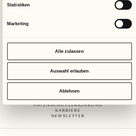
Via Muraccio 142
Statistiken
CH – 6612 Ascona
+41 91 791 02 02
info@castellodelsole.com
Marketing
Alle zulassen
Auswahl erlauben
KONTAKT UND ANREISE
PRESS MEDIA
INTEGRITY-LINE
Ablehnen
AGB
IMPRESSUM
DATENSCHUTZERKLÄRUNG
KARRIERE
NEWSLETTER