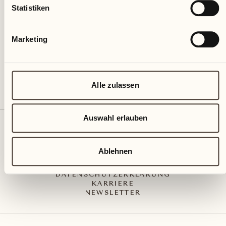
Via Muraccio 142
Statistiken
CH – 6612 Ascona
+41 91 791 02 02
info@castellodelsole.com
Marketing
Alle zulassen
Auswahl erlauben
KONTAKT UND ANREISE
PRESS MEDIA
INTEGRITY-LINE
Ablehnen
AGB
IMPRESSUM
DATENSCHUTZERKLÄRUNG
KARRIERE
NEWSLETTER