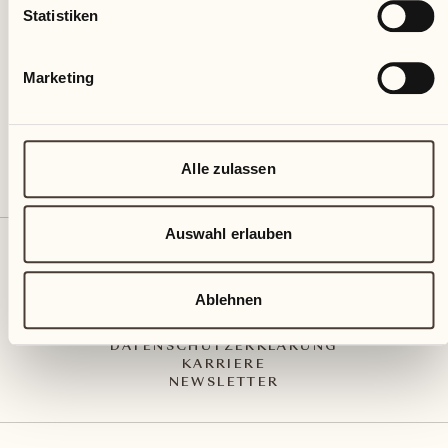
Via Muraccio 142
Statistiken
CH – 6612 Ascona
+41 91 791 02 02
info@castellodelsole.com
Marketing
Alle zulassen
Auswahl erlauben
KONTAKT UND ANREISE
PRESS MEDIA
INTEGRITY-LINE
Ablehnen
AGB
IMPRESSUM
DATENSCHUTZERKLÄRUNG
KARRIERE
NEWSLETTER