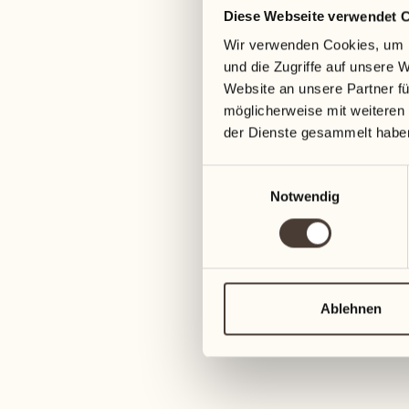
Diese Webseite verwendet 
05
12
Wir verwenden Cookies, um I
Mittwoch
Mittwoch
und die Zugriffe auf unsere 
Website an unsere Partner fü
06
13
möglicherweise mit weiteren
Donnerstag
Donnerstag
der Dienste gesammelt habe
Einwilligungsauswahl
07
14
Notwendig
Freitag
Freitag
08
15
4
Samstag
Samstag
Ablehnen
09
16
2
Sonntag
Sonntag