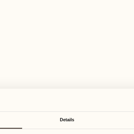
elfältiges Aktivitätenangebot für jeden Ge
August
August
17
24
3
2
Montag
Montag
18
25
Details
5
3
Dienstag
Dienstag