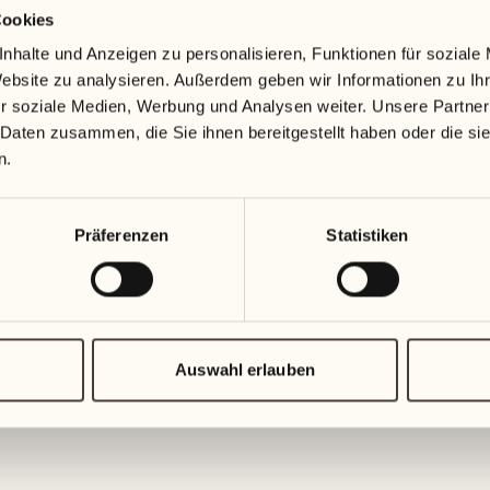
Cookies
19
26
3
2
nhalte und Anzeigen zu personalisieren, Funktionen für soziale
Mittwoch
Mittwoch
Website zu analysieren. Außerdem geben wir Informationen zu I
r soziale Medien, Werbung und Analysen weiter. Unsere Partner
20
27
 Daten zusammen, die Sie ihnen bereitgestellt haben oder die s
2
1
Donnerstag
Donnersta
n.
21
28
5
5
Präferenzen
Statistiken
Freitag
Freitag
22
29
3
4
Samstag
Samstag
Auswahl erlauben
23
30
1
3
Sonntag
Sonntag