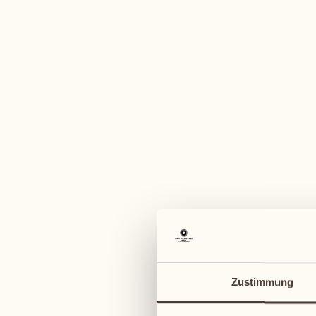
Ein vi
August
August
03
10
Montag
Montag
04
11
Zustimmung
Dienstag
Dienstag