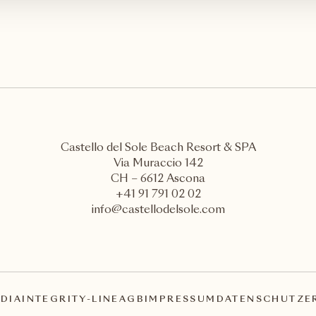
Castello del Sole Beach Resort & SPA
Via Muraccio 142
CH – 6612 Ascona
+41 91 791 02 02
info@castellodelsole.com
DIA
INTEGRITY-LINE
AGB
IMPRESSUM
DATENSCHUTZE