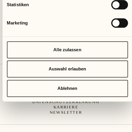
Via Muraccio 142
Statistiken
CH – 6612 Ascona
+41 91 791 02 02
info@castellodelsole.com
Marketing
Alle zulassen
Auswahl erlauben
KONTAKT UND ANREISE
PRESS MEDIA
INTEGRITY-LINE
Ablehnen
AGB
IMPRESSUM
DATENSCHUTZERKLÄRUNG
KARRIERE
NEWSLETTER