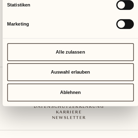
Via Muraccio 142
Statistiken
CH – 6612 Ascona
+41 91 791 02 02
info@castellodelsole.com
Marketing
Alle zulassen
Auswahl erlauben
KONTAKT UND ANREISE
PRESS MEDIA
INTEGRITY-LINE
Ablehnen
AGB
IMPRESSUM
DATENSCHUTZERKLÄRUNG
KARRIERE
NEWSLETTER