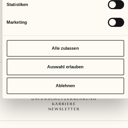
Via Muraccio 142
Statistiken
CH – 6612 Ascona
+41 91 791 02 02
info@castellodelsole.com
Marketing
Alle zulassen
Auswahl erlauben
KONTAKT UND ANREISE
PRESS MEDIA
INTEGRITY-LINE
Ablehnen
AGB
IMPRESSUM
DATENSCHUTZERKLÄRUNG
KARRIERE
NEWSLETTER