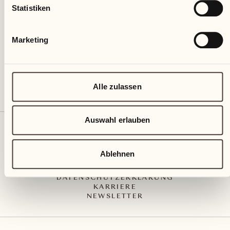
Via Muraccio 142
Statistiken
CH – 6612 Ascona
+41 91 791 02 02
info@castellodelsole.com
Marketing
Alle zulassen
Auswahl erlauben
KONTAKT UND ANREISE
PRESS MEDIA
INTEGRITY-LINE
Ablehnen
AGB
IMPRESSUM
DATENSCHUTZERKLÄRUNG
KARRIERE
NEWSLETTER