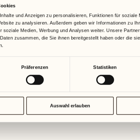
Cookies
19
26
3
2
nhalte und Anzeigen zu personalisieren, Funktionen für soziale
Mittwoch
Mittwoch
Website zu analysieren. Außerdem geben wir Informationen zu I
r soziale Medien, Werbung und Analysen weiter. Unsere Partner
20
27
 Daten zusammen, die Sie ihnen bereitgestellt haben oder die s
2
1
Donnerstag
Donnersta
n.
21
28
5
5
Präferenzen
Statistiken
Freitag
Freitag
22
29
3
4
Samstag
Samstag
Auswahl erlauben
23
30
1
3
Sonntag
Sonntag