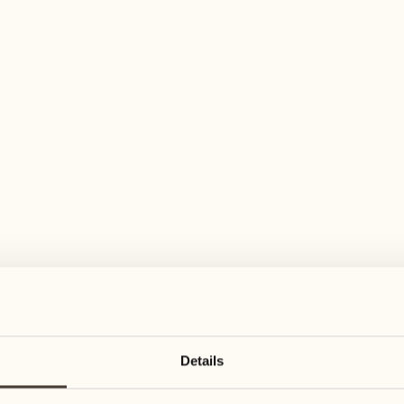
elfältiges Aktivitätenangebot für jeden Ge
August
August
17
24
3
2
Montag
Montag
18
25
Details
5
3
Dienstag
Dienstag