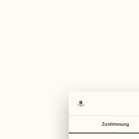
Ein vi
August
August
03
10
Montag
Montag
04
11
Zustimmung
Dienstag
Dienstag