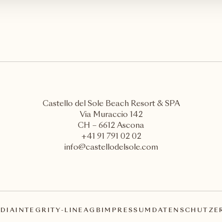
Castello del Sole Beach Resort & SPA
Via Muraccio 142
CH – 6612 Ascona
+41 91 791 02 02
info@castellodelsole.com
DIA
INTEGRITY-LINE
AGB
IMPRESSUM
DATENSCHUTZE