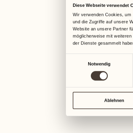
Diese Webseite verwendet 
05
12
Wir verwenden Cookies, um I
Mittwoch
Mittwoch
und die Zugriffe auf unsere 
Website an unsere Partner fü
06
13
möglicherweise mit weiteren
Donnerstag
Donnerstag
der Dienste gesammelt habe
Einwilligungsauswahl
07
14
Notwendig
Freitag
Freitag
08
15
4
Samstag
Samstag
Ablehnen
09
16
2
Sonntag
Sonntag