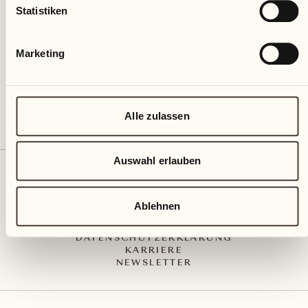
Via Muraccio 142
Statistiken
CH – 6612 Ascona
+41 91 791 02 02
info@castellodelsole.com
Marketing
Alle zulassen
Auswahl erlauben
KONTAKT UND ANREISE
PRESS MEDIA
INTEGRITY-LINE
Ablehnen
AGB
IMPRESSUM
DATENSCHUTZERKLÄRUNG
KARRIERE
NEWSLETTER